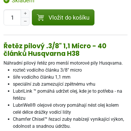
Skladem
Vložit do košíku
Řetěz pilový .3/8" 1,1 Micro - 40
článků Husqvarna H38
Náhradní pilový řetěz pro menší motorové pily Husqvarna.
rozteč vodícího článku 3/8" micro
šíře vodícího článku 1,1 mm
speciální zub zamezující zpětnému vrhu
LubriLink ™ pomáhá udržet olej, kde je to potřeba - na
řetězu
LubriWell® olejové otvory pomáhají nést olej kolem
celé délce drážky vodící lišty
Chamfer Chisel™ řezací zuby nabízejí vynikající výkon,
odolnost a snadnou údržbu.