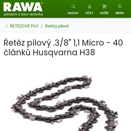
RAWA zahradní a lesní technika
HLEDAT
ÚČET
KOŠÍK
MENU
ŘETĚZOVÉ PILY
Řetězy pilové
Řetěz pilový .3/8" 1,1 Micro - 40
článků Husqvarna H38