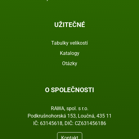
UŽITEČNÉ
Tabulky velikostí
Katalogy
Otázky
O SPOLEČNOSTI
RAWA, spol. s r.o.
Podkrušnohorská 153, Loučná, 435 11
IČ: 63145618, DIČ: CZ631456186
Kontakt