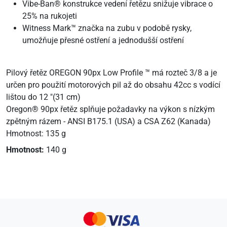
Vibe-Ban® konstrukce vedení řetězu snižuje vibrace o
25% na rukojeti
Witness Mark™ značka na zubu v podobě rysky,
umožňuje přesné ostření a jednodušší ostření
Pilový řetěz OREGON 90px Low Profile ™ má rozteč 3/8 a je
určen pro použití motorových pil až do obsahu 42cc s vodící
lištou do 12 "(31 cm)
Oregon® 90px řetěz splňuje požadavky na výkon s nízkým
zpětným rázem - ANSI B175.1 (USA) a CSA Z62 (Kanada)
Hmotnost: 135 g
Hmotnost:
140 g