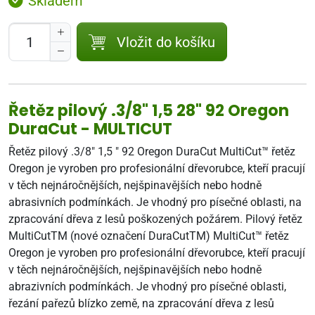
Skladem
Vložit do košíku
Řetěz pilový .3/8" 1,5 28" 92 Oregon
DuraCut - MULTICUT
Řetěz pilový .3/8" 1,5 " 92 Oregon DuraCut MultiCut™ řetěz
Oregon je vyroben pro profesionální dřevorubce, kteří pracují
v těch nejnáročnějších, nejšpinavějších nebo hodně
abrasivních podmínkách. Je vhodný pro písečné oblasti, na
zpracování dřeva z lesů poškozených požárem. Pilový řetěz
MultiCutTM (nové označení DuraCutTM) MultiCut™ řetěz
Oregon je vyroben pro profesionální dřevorubce, kteří pracují
v těch nejnáročnějších, nejšpinavějších nebo hodně
abrazivních podmínkách. Je vhodný pro písečné oblasti,
řezání pařezů blízko země, na zpracování dřeva z lesů