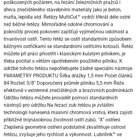
poškozených požárem, na řezání železničních pražců i
dřeva znečištěného stavebními materiály jako je beton,
malta, lepidla atd. Řetězy MultiCut™ vydrží třikrát déle ostré
než běžné řetězy. Mimořádně odolné chromování a
pokročilý proces pokovení zajišťují vyjímečnou odolnost a
trvanlivost ostří. Tento řetěz se ostří standartním způsobem
běžnými ostřičkami se standardními ostřícími kotouči. Řetěz
můžete při práci přiostřit i klasickým kulatým pilníkem, je
třeba počítat s větším opotřebením použitého pilníku. K
údržbě tohoto řetězu nepotřebujete žádné speciální nástroje.
PARAMETRY PRODUKTU Šířka drážky 1,5 mm Počet článků
84 Rozteč 3/8" Doporučený průměr pilníku 5,5 mm Řeže
efektivně v extrémně znečištěných a brazivních podmínkách
Údržbu řetězu můžete provádět pomocí standardních
nástrojů pro údržbu Na řezací zub řetězu je zvláštní
technologií nanesená masivní chromová vrstva, která zajistí
přibližně trojnásobnou životnost ostří zubů. "X" ostření
Zlepšená geometrie ostření podstatně zkvalitňuje ostrost
řetězu, zvyšuje jeho rychlost a výkonnost. Lubrilink™ ve