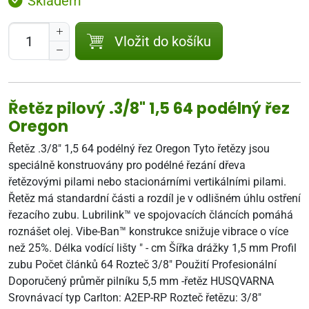
Skladem
Vložit do košíku
Řetěz pilový .3/8" 1,5 64 podélný řez
Oregon
Řetěz .3/8" 1,5 64 podélný řez Oregon Tyto řetězy jsou
speciálně konstruovány pro podélné řezání dřeva
řetězovými pilami nebo stacionárními vertikálními pilami.
Řetěz má standardní části a rozdíl je v odlišném úhlu ostření
řezacího zubu. Lubrilink™ ve spojovacích článcích pomáhá
roznášet olej. Vibe-Ban™ konstrukce snižuje vibrace o více
než 25%. Délka vodící lišty " - cm Šířka drážky 1,5 mm Profil
zubu Počet článků 64 Rozteč 3/8" Použití Profesionální
Doporučený průměr pilníku 5,5 mm -řetěz HUSQVARNA
Srovnávací typ Carlton: A2EP-RP Rozteč řetězu: 3/8"