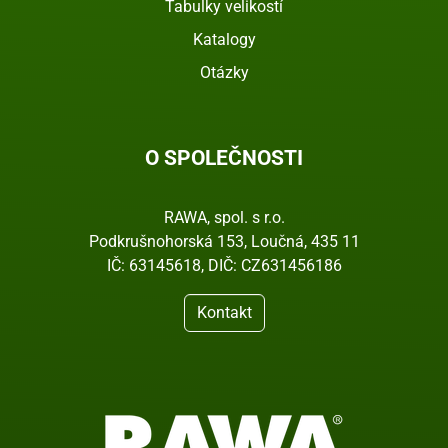
Tabulky velikostí
Katalogy
Otázky
O SPOLEČNOSTI
RAWA, spol. s r.o.
Podkrušnohorská 153, Loučná, 435 11
IČ: 63145618, DIČ: CZ631456186
Kontakt