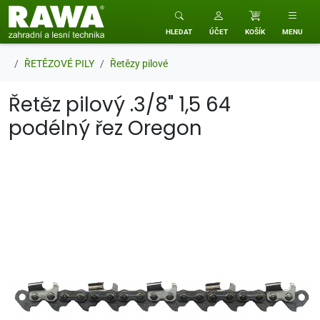
RAWA zahradní a lesní technika
HLEDAT
ÚČET
KOŠÍK
MENU
ŘETĚZOVÉ PILY
Řetězy pilové
Řetěz pilový .3/8" 1,5 64
podélný řez Oregon