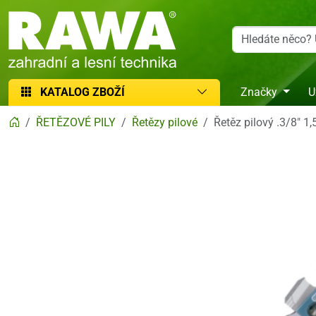
RAWA zahradní a lesní technika
KATALOG ZBOŽÍ
Značky
U
ŘETĚZOVÉ PILY
Řetězy pilové
Řetěz pilový .3/8" 1