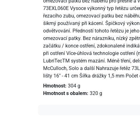
omezovací patku bez náběhu pro přesné a vel
73EXL060E Vysoce výkonný typ řetězu určený p
řezacího zubu, omezovací patku bez náběhu p
šikmý používaný při kácení. Špičkový výkon 
odvětvování. Předností tohoto řetězu je jeh
omezovací patky. Bez nárazníku, nízký zpětný
začátku / konce ostření, zdokonalené indiká
při ostření Více-úhlová technologie ostření
LubriTecTM systém mazání. Méně tření, delš
McCulloch, Solo a další Nahrazuje řetěz 7
lišty 16" - 41 cm Šířka drážky 1,5 mm Poče
Hmotnost:
304 g
Hmotnost s obalem:
320 g