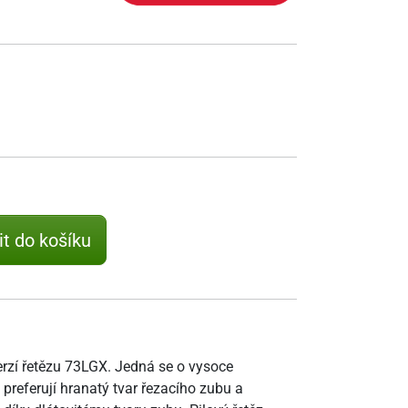
it do košíku
erzí řetězu 73LGX. Jedná se o vysoce
 preferují hranatý tvar řezacího zubu a