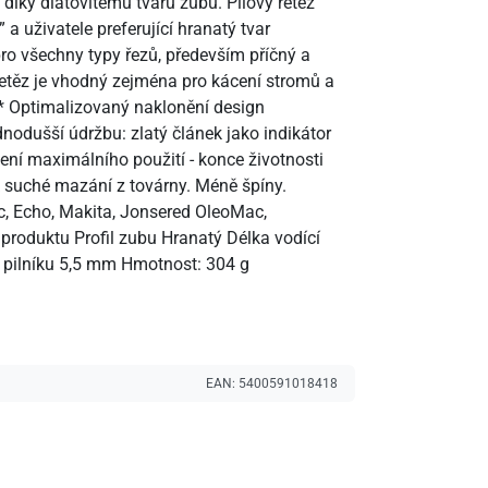
díky dlátovitému tvaru zubu. Pilový řetěz
a uživatele preferující hranatý tvar
ro všechny typy řezů, především příčný a
Řetěz je vhodný zejména pro kácení stromů a
bů* Optimalizovaný naklonění design
dnodušší údržbu: zlatý článek jako indikátor
ení maximálního použití - konce životnosti
ek suché mazání z továrny. Méně špíny.
c, Echo, Makita, Jonsered OleoMac,
roduktu Profil zubu Hranatý Délka vodící
r pilníku 5,5 mm Hmotnost: 304 g
EAN:
5400591018418