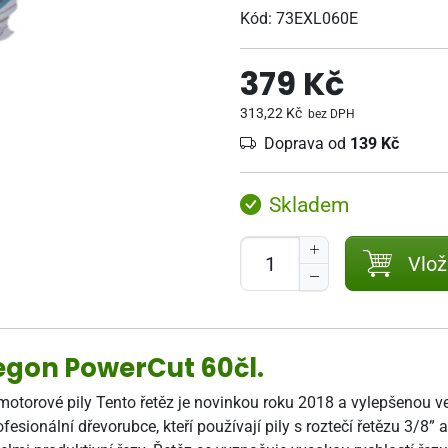
Kód:
73EXL060E
379 Kč
313,22 Kč
bez DPH
Doprava od
139 Kč
Skladem
Vlož
Oregon PowerCut 60čl.
motorové pily Tento řetěz je novinkou roku 2018 a vylepšenou v
sionální dřevorubce, kteří používají pily s roztečí řetězu 3/8” a