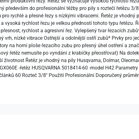
mi produktivní řezy. Řetěz se vyznačuje vysokou rychlostí řezu 
ředevším do profesionální těžby pro pily s roztečí řetězu 3/8” 
ro rychlé a přesné řezy s nízkými vibracemi. Řetěz je vhodný p
a vysoká rychlost řezu je velkou předností tohoto typu řetězu. 
o přesnost, rychlost a agresivní řez. Vylepšený tvar řezacích zu
 vrh, nízké vibrace Ostřejší a odolnější ostří zubů* Prvky pro je
tory na horní ploše řezacího zubu pro přesný úhel ostření a znač
 (nový řetěz nemusíte po vyndání z krabičky přeostřovat) Na dot
í životnost Řetěz je vhodný na pily Husqvarna, Dolmar, Oleoma
3LGX060E -řetěz HUSQVARNA 5018414-60 -model H42 Parametry p
t článků 60 Rozteč 3/8" Použití Profesionální Doporučený průmě