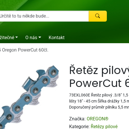
žitečné
O nás
Kontakt
,5 Oregon PowerCut 60čl.
Řetěz pilov
PowerCut 6
73EXL060E Řetěz pilový .3/8" 1,5
lišty 18" - 45 cm Šířka drážky 1,5
Doporučený průměr pilníku 5,5 
Značka:
OREGON®
Kategorie:
Řetězy pilové