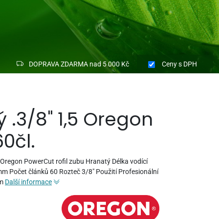
DOPRAVA ZDARMA nad 5 000 Kč
Ceny
s DPH
ý .3/8" 1,5 Oregon
0čl.
 Oregon PowerCut rofil zubu Hranatý Délka vodící
 mm Počet článků 60 Rozteč 3/8" Použití Profesionální
mm
Další informace