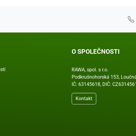
O SPOLEČNOSTI
stí
RAWA, spol. s r.o.
Podkrušnohorská 153, Loučná
IČ: 63145618, DIČ: CZ631456
Kontakt