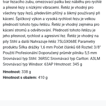
tvar řezacího zubu, omezovací patku bez náběhu pro rychlé
a přesné řezy s nízkými vibracemi. Řetěz je vhodný pro
všechny typy řezů, především příčný a šikmý používaný při
kácení. Špičkový výkon a vysoká rychlost řezu je velkou
předností tohoto typu řetězu. Řetěz je vhodný zejména pro
kácení stromů a odvětvování. Předností tohoto řetězu je
jeho přesnost, rychlost a agresivní řez. Řetěz je vhodný na
pily Stihl a další Nahrazuje řetěz 75LGX068E Parametry
produktu Šířka drážky 1,6 mm Počet článků 68 Rozteč 3/8"
Použití Profesionální Doporučený průměr pilníku 5,5 mm
Srovnávací typ Stihl: 36RSC Srovnávací typ Carlton: A3LM
Srovnávací typ Windsor: 63AP Hmotnost: 345 g
Hmotnost:
338 g
Hmotnost s obalem:
410 g