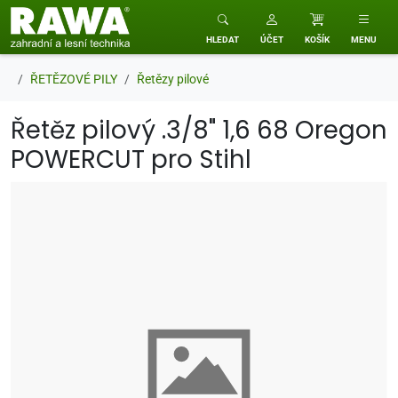
RAWA zahradní a lesní technika
HLEDAT
ÚČET
KOŠÍK
MENU
ŘETĚZOVÉ PILY
Řetězy pilové
Řetěz pilový .3/8" 1,6 68 Oregon
POWERCUT pro Stihl