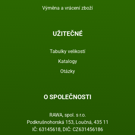
Výměna a vrácení zboží
UŽITEČNÉ
Tabulky velikostí
Katalogy
Otázky
O SPOLEČNOSTI
RAWA, spol. s r.o.
Podkrušnohorská 153, Loučná, 435 11
IČ: 63145618, DIČ: CZ631456186