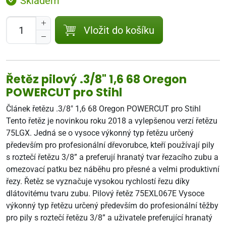
Skladem
Vložit do košíku
Řetěz pilový .3/8" 1,6 68 Oregon
POWERCUT pro Stihl
Článek řetězu .3/8" 1,6 68 Oregon POWERCUT pro Stihl
Tento řetěz je novinkou roku 2018 a vylepšenou verzí řetězu
75LGX. Jedná se o vysoce výkonný typ řetězu určený
především pro profesionální dřevorubce, kteří používají pily
s roztečí řetězu 3/8” a preferují hranatý tvar řezacího zubu a
omezovací patku bez náběhu pro přesné a velmi produktivní
řezy. Řetěz se vyznačuje vysokou rychlostí řezu díky
dlátovitému tvaru zubu. Pilový řetěz 75EXL067E Vysoce
výkonný typ řetězu určený především do profesionální těžby
pro pily s roztečí řetězu 3/8” a uživatele preferující hranatý