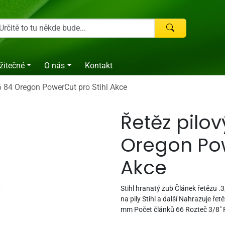
žitečné
O nás
Kontakt
,6 84 Oregon PowerCut pro Stihl Akce
Řetěz pilový
Oregon Pow
Akce
Stihl hranatý zub Článek řetězu
na pily Stihl a další Nahrazuje ř
mm Počet článků 66 Rozteč 3/8" 