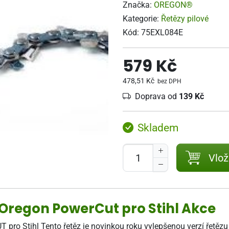
Značka:
OREGON®
Kategorie:
Řetězy pilové
Kód:
75EXL084E
579 Kč
478,51 Kč
bez DPH
Doprava od
139 Kč
Skladem
Vlož
84 Oregon PowerCut pro Stihl Akce
 pro Stihl Tento řetěz je novinkou roku vylepšenou verzí řetěz