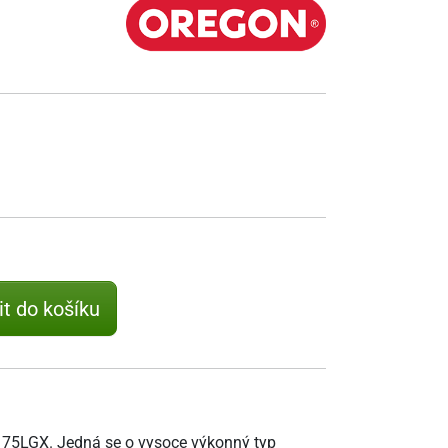
it do košíku
u 75LGX. Jedná se o vysoce výkonný typ