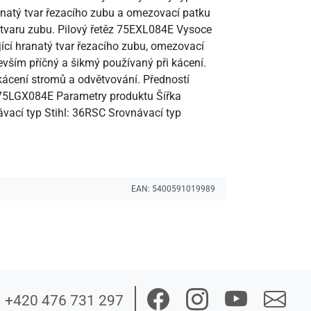
hranatý tvar řezacího zubu a omezovací patku
u tvaru zubu. Pilový řetěz 75EXL084E Vysoce
ující hranatý tvar řezacího zubu, omezovací
evším příčný a šikmý používaný při kácení.
 kácení stromů a odvětvování. Předností
těz 75LGX084E Parametry produktu Šířka
vací typ Stihl: 36RSC Srovnávací typ
EAN:
5400591019989
+420 476 731 297