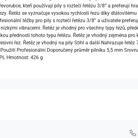
evorubce, kteří používají pily s roztečí řetězu 3/8” a preferují 
ezy. Řetěz se vyznačuje vysokou rychlostí řezu díky dlátovitém
sionální těžby pro pily s roztečí řetězu 3/8” a uživatele prefer
 nízkými vibracemi. Řetěz je vhodný pro všechny typy řezů, před
lkou předností tohoto typu řetězu. Řetěz je vhodný zejména pro
gresivní řez. Řetěz je vhodný na pily Stihl a další Nahrazuje ře
Použití Profesionální Doporučený průměr pilníku 5,5 mm Srovná
APL Hmotnost: 426 g