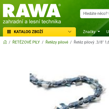
RAWA zahradní a lesní technika
KATALOG ZBOŽÍ
Značky
U
ŘETĚZOVÉ PILY
Řetězy pilové
Řetěz pilový .3/8" 1