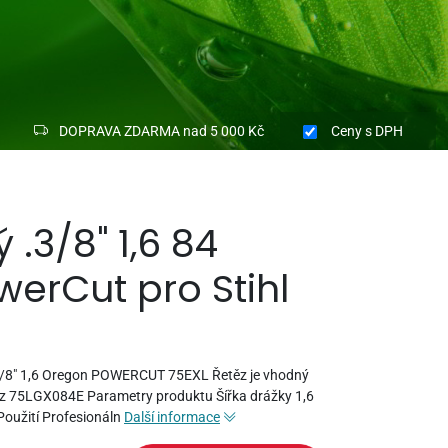
DOPRAVA ZDARMA nad 5 000 Kč
Ceny
s DPH
 .3/8" 1,6 84
erCut pro Stihl
 .3/8" 1,6 Oregon POWERCUT 75EXL Řetěz je vhodný
etěz 75LGX084E Parametry produktu Šířka drážky 1,6
Použití Profesionáln
Další informace