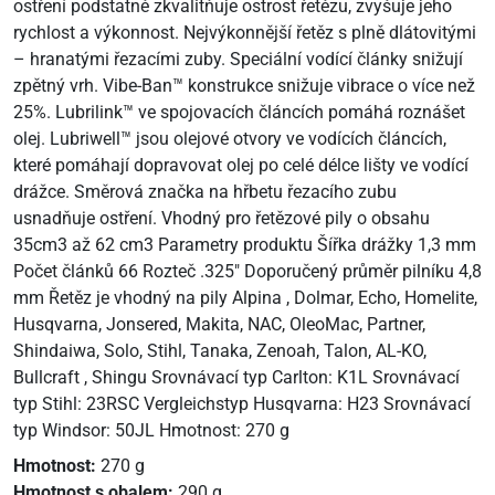
ostření podstatně zkvalitňuje ostrost řetězu, zvyšuje jeho
rychlost a výkonnost. Nejvýkonnější řetěz s plně dlátovitými
– hranatými řezacími zuby. Speciální vodící články snižují
zpětný vrh. Vibe-Ban™ konstrukce snižuje vibrace o více než
25%. Lubrilink™ ve spojovacích článcích pomáhá roznášet
olej. Lubriwell™ jsou olejové otvory ve vodících článcích,
které pomáhají dopravovat olej po celé délce lišty ve vodící
drážce. Směrová značka na hřbetu řezacího zubu
usnadňuje ostření. Vhodný pro řetězové pily o obsahu
35cm3 až 62 cm3 Parametry produktu Šířka drážky 1,3 mm
Počet článků 66 Rozteč .325" Doporučený průměr pilníku 4,8
mm Řetěz je vhodný na pily Alpina , Dolmar, Echo, Homelite,
Husqvarna, Jonsered, Makita, NAC, OleoMac, Partner,
Shindaiwa, Solo, Stihl, Tanaka, Zenoah, Talon, AL-KO,
Bullcraft , Shingu Srovnávací typ Carlton: K1L Srovnávací
typ Stihl: 23RSC Vergleichstyp Husqvarna: H23 Srovnávací
typ Windsor: 50JL Hmotnost: 270 g
Hmotnost:
270 g
Hmotnost s obalem:
290 g