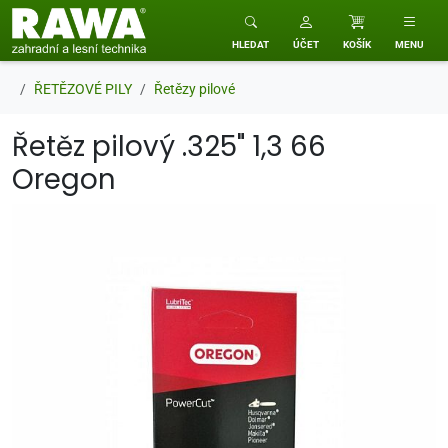
RAWA zahradní a lesní technika
HLEDAT
ÚČET
KOŠÍK
MENU
ŘETĚZOVÉ PILY
Řetězy pilové
Řetěz pilový .325" 1,3 66
Oregon