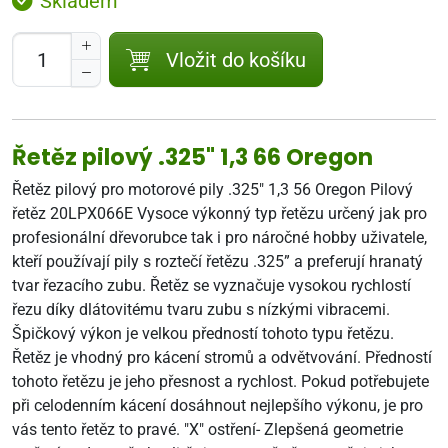
Skladem
Vložit do košíku
Řetěz pilový .325" 1,3 66 Oregon
Řetěz pilový pro motorové pily .325" 1,3 56 Oregon Pilový
řetěz 20LPX066E Vysoce výkonný typ řetězu určený jak pro
profesionální dřevorubce tak i pro náročné hobby uživatele,
kteří používají pily s roztečí řetězu .325” a preferují hranatý
tvar řezacího zubu. Řetěz se vyznačuje vysokou rychlostí
řezu díky dlátovitému tvaru zubu s nízkými vibracemi.
Špičkový výkon je velkou předností tohoto typu řetězu.
Řetěz je vhodný pro kácení stromů a odvětvování. Předností
tohoto řetězu je jeho přesnost a rychlost. Pokud potřebujete
při celodenním kácení dosáhnout nejlepšího výkonu, je pro
vás tento řetěz to pravé. "X" ostření- Zlepšená geometrie