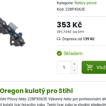
Kategorie:
Řetězy pilové
Kód:
22BPX063E
353 Kč
291,74 Kč
bez DPH
Doprava od
139 Kč
Skladem
Vlož
3 Oregon kulatý pro Stihl
Stihl Pilový řetěz 22BPX063E Výkonný řetěz pro profesionální dře
erují kulatý tvar řezacího zubu. Tento tvar zubu je vhodný předev