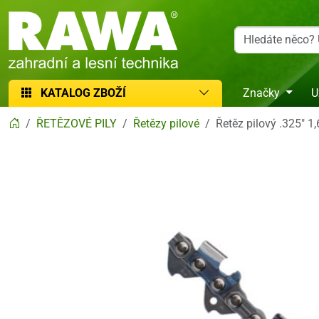
RAWA zahradní a lesní technika
KATALOG ZBOŽÍ
Značky
U
ŘETĚZOVÉ PILY
Řetězy pilové
Řetěz pilový .325" 1,