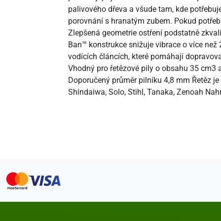
palivového dřeva a všude tam, kde potřebuje
porovnání s hranatým zubem. Pokud potřebuje
Zlepšená geometrie ostření podstatně zkvalit
Ban™ konstrukce snižuje vibrace o více než 
vodících článcích, které pomáhají dopravova
Vhodný pro řetězové pily o obsahu 35 cm3 a
Doporučený průměr pilníku 4,8 mm Řetěz je v
Shindaiwa, Solo, Stihl, Tanaka, Zenoah Na