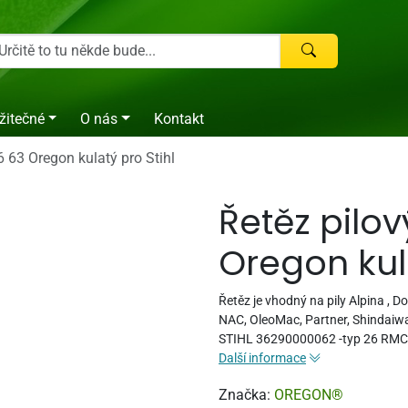
žitečné
O nás
Kontakt
6 63 Oregon kulatý pro Stihl
Řetěz pilový
Oregon kula
Řetěz je vhodný na pily Alpina , 
NAC, OleoMac, Partner, Shindaiwa,
STIHL 36290000062 -typ 26 RMC3
Další informace
Značka:
OREGON®