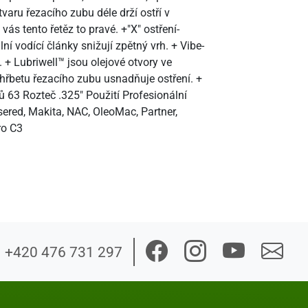
aru řezacího zubu déle drží ostří v
s tento řetěz to pravé. +"X" ostření-
ní vodící články snižují zpětný vrh. + Vibe-
 + Lubriwell™ jsou olejové otvory ve
 hřbetu řezacího zubu usnadňuje ostření. +
63 Rozteč .325" Použití Profesionální
ered, Makita, NAC, OleoMac, Partner,
ro C3
+420 476 731 297