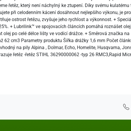
me řetěz, který není náchylný ke ztupení. Díky svému kulatému tv
te při celodenním kácení dosáhnout nejlepšího výkonu, je pro vá
ňuje ostrost řetězu, zvyšuje jeho rychlost a výkonnost. + Speciál
25%. + Lubrilink™ ve spojovacích článcích pomáhá roznášet olej.
t olej po celé délce lišty ve vodící drážce. + Směrová značka na
ž 62 cm3 Parametry produktu Šířka drážky 1,6 mm Počet článků 
hodný na pily Alpina , Dolmar, Echo, Homelite, Husqvarna, Jons
hrazuje řetěz -řetěz STIHL 36290000062 -typ 26 RMC3,Rapid Mic