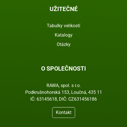
UŽITEČNÉ
Tabulky velikostí
Katalogy
Otázky
O SPOLEČNOSTI
RAWA, spol. s r.o.
Podkrušnohorská 153, Loučná, 435 11
IČ: 63145618, DIČ: CZ631456186
Kontakt