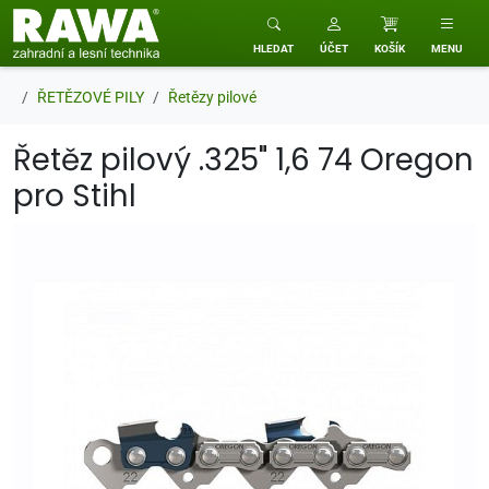
RAWA zahradní a lesní technika
HLEDAT
ÚČET
KOŠÍK
MENU
ŘETĚZOVÉ PILY
Řetězy pilové
Řetěz pilový .325" 1,6 74 Oregon
pro Stihl