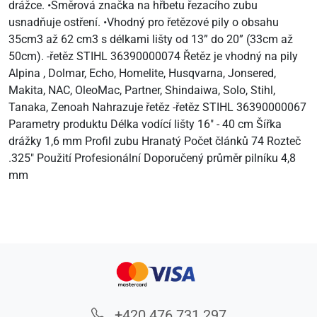
drážce. •Směrová značka na hřbetu řezacího zubu
usnadňuje ostření. •Vhodný pro řetězové pily o obsahu
35cm3 až 62 cm3 s délkami lišty od 13” do 20” (33cm až
50cm). -řetěz STIHL 36390000074 Řetěz je vhodný na pily
Alpina , Dolmar, Echo, Homelite, Husqvarna, Jonsered,
Makita, NAC, OleoMac, Partner, Shindaiwa, Solo, Stihl,
Tanaka, Zenoah Nahrazuje řetěz -řetěz STIHL 36390000067
Parametry produktu Délka vodící lišty 16" - 40 cm Šířka
drážky 1,6 mm Profil zubu Hranatý Počet článků 74 Rozteč
.325" Použití Profesionální Doporučený průměr pilníku 4,8
mm
+420 476 731 297