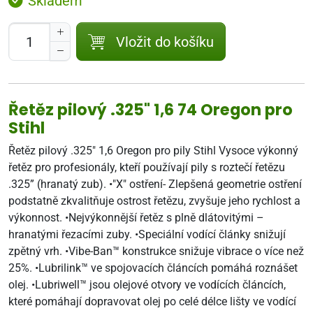
Skladem
Vložit do košíku
Řetěz pilový .325" 1,6 74 Oregon pro
Stihl
Řetěz pilový .325" 1,6 Oregon pro pily Stihl Vysoce výkonný
řetěz pro profesionály, kteří používají pily s roztečí řetězu
.325” (hranatý zub). •"X" ostření- Zlepšená geometrie ostření
podstatně zkvalitňuje ostrost řetězu, zvyšuje jeho rychlost a
výkonnost. •Nejvýkonnější řetěz s plně dlátovitými –
hranatými řezacími zuby. •Speciální vodící články snižují
zpětný vrh. •Vibe-Ban™ konstrukce snižuje vibrace o více než
25%. •Lubrilink™ ve spojovacích článcích pomáhá roznášet
olej. •Lubriwell™ jsou olejové otvory ve vodících článcích,
které pomáhají dopravovat olej po celé délce lišty ve vodící