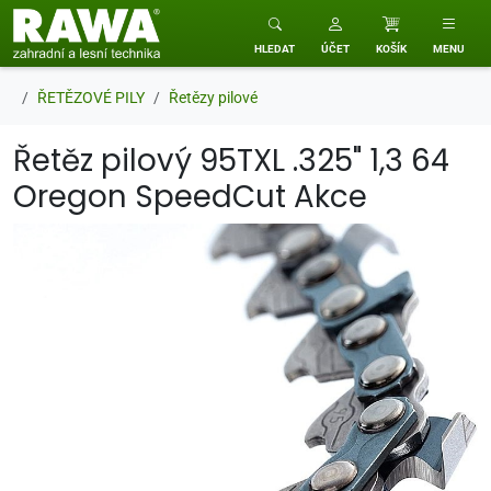
RAWA zahradní a lesní technika
HLEDAT
ÚČET
KOŠÍK
MENU
ŘETĚZOVÉ PILY
Řetězy pilové
Řetěz pilový 95TXL .325" 1,3 64
Oregon SpeedCut Akce