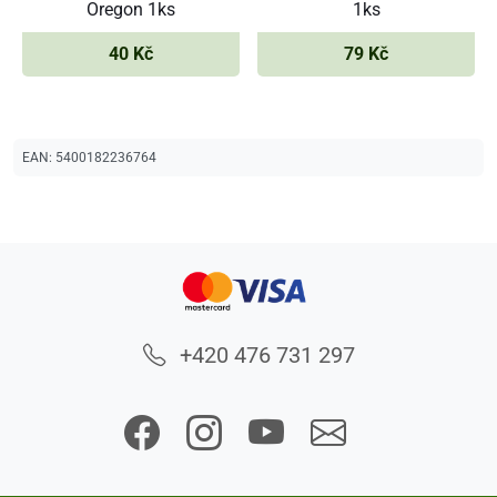
Oregon 1ks
1ks
40 Kč
79 Kč
EAN:
5400182236764
+420 476 731 297