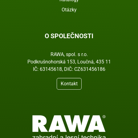
Otázky
O SPOLEČNOSTI
RAWA, spol. s r.o.
Podkrušnohorská 153, Loučná, 435 11
IČ: 63145618, DIČ: CZ631456186
Kontakt