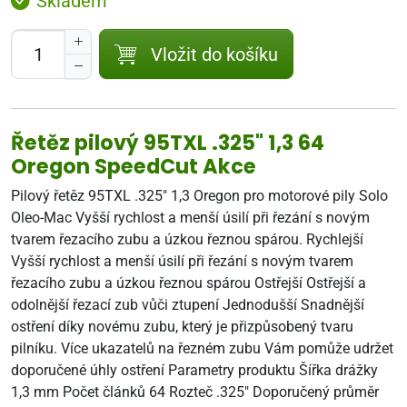
Skladem
Vložit do košíku
Řetěz pilový 95TXL .325" 1,3 64
Oregon SpeedCut Akce
Pilový řetěz 95TXL .325" 1,3 Oregon pro motorové pily Solo
Oleo-Mac Vyšší rychlost a menší úsilí při řezání s novým
tvarem řezacího zubu a úzkou řeznou spárou. Rychlejší
Vyšší rychlost a menší úsilí při řezání s novým tvarem
řezacího zubu a úzkou řeznou spárou Ostřejší Ostřejší a
odolnější řezací zub vůči ztupení Jednodušší Snadnější
ostření díky novému zubu, který je přizpůsobený tvaru
pilníku. Více ukazatelů na řezném zubu Vám pomůže udržet
doporučené úhly ostření Parametry produktu Šířka drážky
1,3 mm Počet článků 64 Rozteč .325" Doporučený průměr