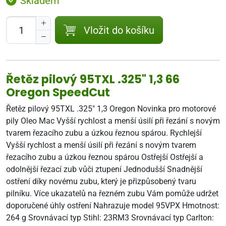
Skladem
Vložit do košíku
Řetěz pilový 95TXL .325" 1,3 66
Oregon SpeedCut
Řetěz pilový 95TXL .325" 1,3 Oregon Novinka pro motorové
pily Oleo Mac Vyšší rychlost a menší úsilí při řezání s novým
tvarem řezacího zubu a úzkou řeznou spárou. Rychlejší
Vyšší rychlost a menší úsilí při řezání s novým tvarem
řezacího zubu a úzkou řeznou spárou Ostřejší Ostřejší a
odolnější řezací zub vůči ztupení Jednodušší Snadnější
ostření díky novému zubu, který je přizpůsobený tvaru
pilníku. Více ukazatelů na řezném zubu Vám pomůže udržet
doporučené úhly ostření Nahrazuje model 95VPX Hmotnost:
264 g Srovnávací typ Stihl: 23RM3 Srovnávací typ Carlton: