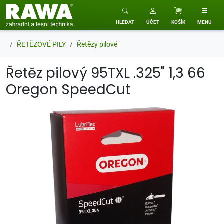
RAWA zahradní a lesní technika
HLEDAT
ÚČET
KOŠÍK
MENU
ŘETĚZOVÉ PILY
Řetězy pilové
Řetěz pilový 95TXL .325" 1,3 66
Oregon SpeedCut