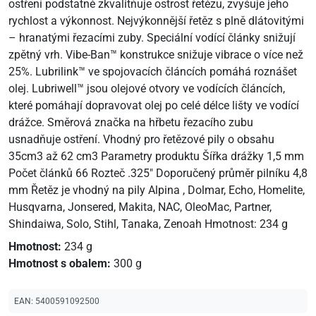
ostření podstatně zkvalitňuje ostrost řetězu, zvyšuje jeho
rychlost a výkonnost. Nejvýkonnější řetěz s plně dlátovitými
– hranatými řezacími zuby. Speciální vodící články snižují
zpětný vrh. Vibe-Ban™ konstrukce snižuje vibrace o více než
25%. Lubrilink™ ve spojovacích článcích pomáhá roznášet
olej. Lubriwell™ jsou olejové otvory ve vodících článcích,
které pomáhají dopravovat olej po celé délce lišty ve vodící
drážce. Směrová značka na hřbetu řezacího zubu
usnadňuje ostření. Vhodný pro řetězové pily o obsahu
35cm3 až 62 cm3 Parametry produktu Šířka drážky 1,5 mm
Počet článků 66 Rozteč .325" Doporučený průměr pilníku 4,8
mm Řetěz je vhodný na pily Alpina , Dolmar, Echo, Homelite,
Husqvarna, Jonsered, Makita, NAC, OleoMac, Partner,
Shindaiwa, Solo, Stihl, Tanaka, Zenoah Hmotnost: 234 g
Hmotnost:
234 g
Hmotnost s obalem:
300 g
EAN:
5400591092500