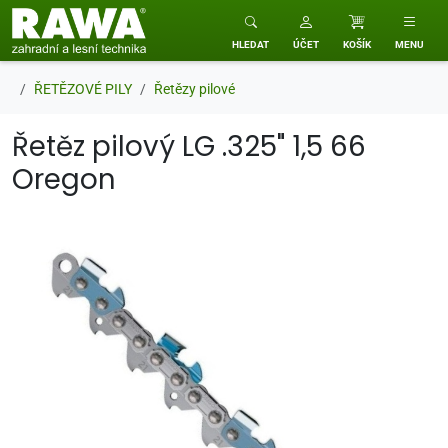
RAWA zahradní a lesní technika
HLEDAT
ÚČET
KOŠÍK
MENU
ŘETĚZOVÉ PILY
Řetězy pilové
Řetěz pilový LG .325" 1,5 66
Oregon