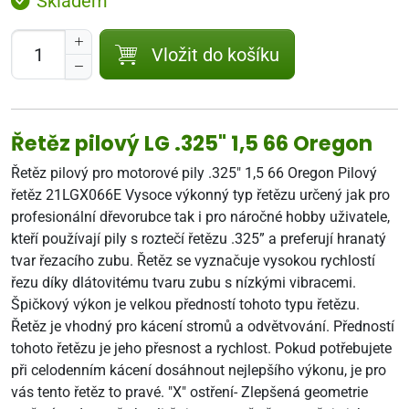
Skladem
Vložit do košíku
Řetěz pilový LG .325" 1,5 66 Oregon
Řetěz pilový pro motorové pily .325" 1,5 66 Oregon Pilový
řetěz 21LGX066E Vysoce výkonný typ řetězu určený jak pro
profesionální dřevorubce tak i pro náročné hobby uživatele,
kteří používají pily s roztečí řetězu .325” a preferují hranatý
tvar řezacího zubu. Řetěz se vyznačuje vysokou rychlostí
řezu díky dlátovitému tvaru zubu s nízkými vibracemi.
Špičkový výkon je velkou předností tohoto typu řetězu.
Řetěz je vhodný pro kácení stromů a odvětvování. Předností
tohoto řetězu je jeho přesnost a rychlost. Pokud potřebujete
při celodenním kácení dosáhnout nejlepšího výkonu, je pro
vás tento řetěz to pravé. "X" ostření- Zlepšená geometrie