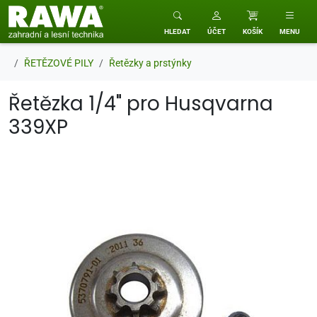
RAWA zahradní a lesní technika
HLEDAT
ÚČET
KOŠÍK
MENU
ŘETĚZOVÉ PILY
Řetězky a prstýnky
Řetězka 1/4" pro Husqvarna
339XP