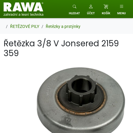
RAWA zahradní a lesní technika
HLEDAT
ÚČET
KOŠÍK
MENU
ŘETĚZOVÉ PILY
Řetězky a prstýnky
Řetězka 3/8 V Jonsered 2159
359