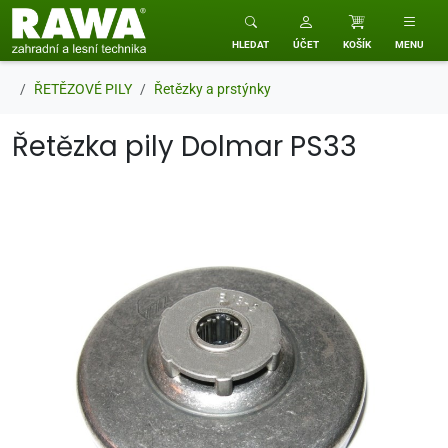
RAWA zahradní a lesní technika
HLEDAT
ÚČET
KOŠÍK
MENU
ŘETĚZOVÉ PILY
Řetězky a prstýnky
Řetězka pily Dolmar PS33