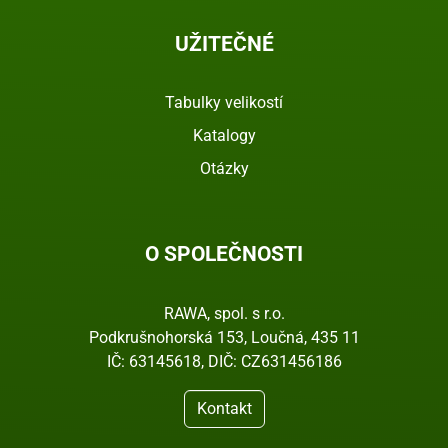
UŽITEČNÉ
Tabulky velikostí
Katalogy
Otázky
O SPOLEČNOSTI
RAWA, spol. s r.o.
Podkrušnohorská 153, Loučná, 435 11
IČ: 63145618, DIČ: CZ631456186
Kontakt