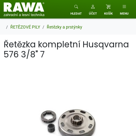
RAWA zahradní a lesní technika
HLEDAT
ÚČET
KOŠÍK
MENU
ŘETĚZOVÉ PILY
Řetězky a prstýnky
Řetězka kompletní Husqvarna
576 3/8" 7