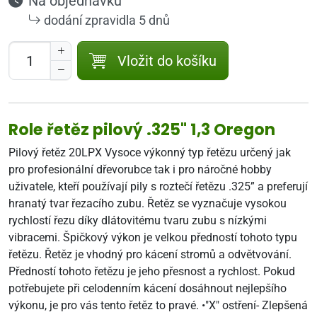
Na objednávku
dodání zpravidla 5 dnů
Vložit do košíku
Role řetěz pilový .325" 1,3 Oregon
Pilový řetěz 20LPX Vysoce výkonný typ řetězu určený jak
pro profesionální dřevorubce tak i pro náročné hobby
uživatele, kteří používají pily s roztečí řetězu .325” a preferují
hranatý tvar řezacího zubu. Řetěz se vyznačuje vysokou
rychlostí řezu díky dlátovitému tvaru zubu s nízkými
vibracemi. Špičkový výkon je velkou předností tohoto typu
řetězu. Řetěz je vhodný pro kácení stromů a odvětvování.
Předností tohoto řetězu je jeho přesnost a rychlost. Pokud
potřebujete při celodenním kácení dosáhnout nejlepšího
výkonu, je pro vás tento řetěz to pravé. •"X" ostření- Zlepšená