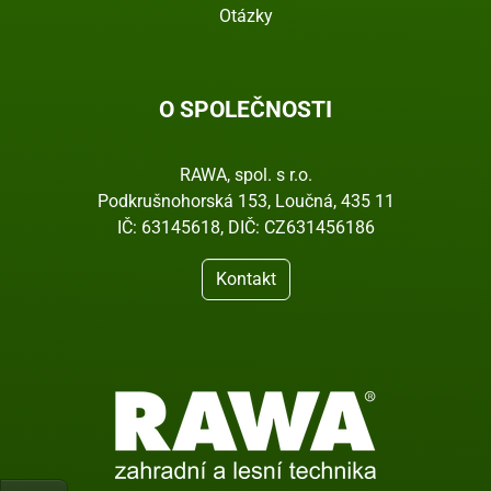
Otázky
O SPOLEČNOSTI
RAWA, spol. s r.o.
Podkrušnohorská 153, Loučná, 435 11
IČ: 63145618, DIČ: CZ631456186
Kontakt