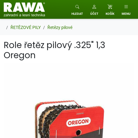
RAWA zahradní a lesní technika
HLEDAT
ÚČET
KOŠÍK
MENU
ŘETĚZOVÉ PILY
Řetězy pilové
Role řetěz pilový .325" 1,3
Oregon