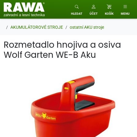
RAWA zahradní a lesní technika
HLEDAT
ÚČET
KOŠÍK
MENU
AKUMULÁTOROVÉ STROJE
ostatní AKU stroje
Rozmetadlo hnojiva a osiva
Wolf Garten WE-B Aku