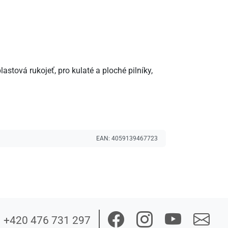
astová rukojeť, pro kulaté a ploché pilníky,
EAN:
4059139467723
+420 476 731 297