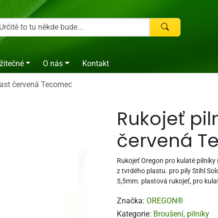
žitečné
O nás
Kontakt
plast červená Tecomec
Rukojeť pil
červená T
Rukojeť Oregon pro kulaté pilníky
z tvrdého plastu. pro pily Stihl S
5,5mm. plastová rukojeť, pro kulat
Značka:
OREGON®
Kategorie:
Broušení, pilníky