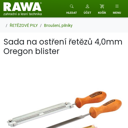
RAWA zahradní a lesní technika
HLEDAT
ÚČET
KOŠÍK
MENU
ŘETĚZOVÉ PILY
Broušení, pilníky
Sada na ostření řetězů 4,0mm
Oregon blister