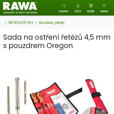
RAWA zahradní a lesní technika
HLEDAT
ÚČET
KOŠÍK
MENU
ŘETĚZOVÉ PILY
Broušení, pilníky
Sada na ostření řetězů 4,5 mm
s pouzdrem Oregon