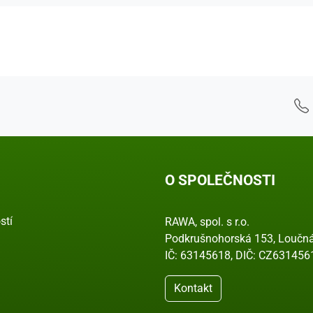
O SPOLEČNOSTI
stí
RAWA, spol. s r.o.
Podkrušnohorská 153, Loučná
IČ: 63145618, DIČ: CZ631456
Kontakt