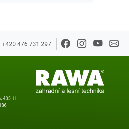
+420 476 731 297
, 435 11
186