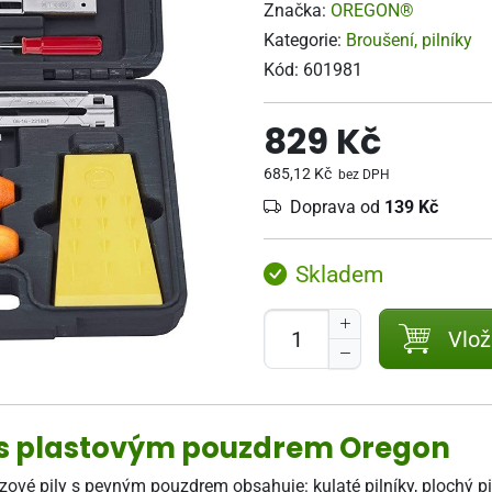
Značka:
OREGON®
Kategorie:
Broušení, pilníky
Kód:
601981
829 Kč
685,12 Kč
bez DPH
Doprava od
139 Kč
Skladem
Vlož
ů s plastovým pouzdrem Oregon
ové pily s pevným pouzdrem obsahuje: kulaté pilníky, plochý pil