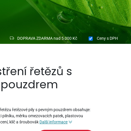
DOPRAVA ZDARMA nad 5 000 Kč
Ceny
s DPH
tření řetězů s
 pouzdrem
řetězu řetězové pily s pevným pouzdrem obsahuje:
jeti pilníku, měrku omezovacích patek, plastovou
ácení, klíč a šroubovák
Další informace