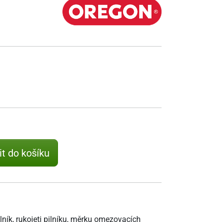
it do košíku
ník, rukojeti pilníku, měrku omezovacích