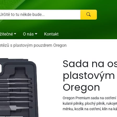
žitečné
O nás
Kontakt
řetězů s plastovým pouzdrem Oregon
Sada na os
plastovým
Oregon
Oregon Premium sada na ostření 
kulaté pilníky, plochý pilník, ruko
měrku, kozlík na ostření, klín na k