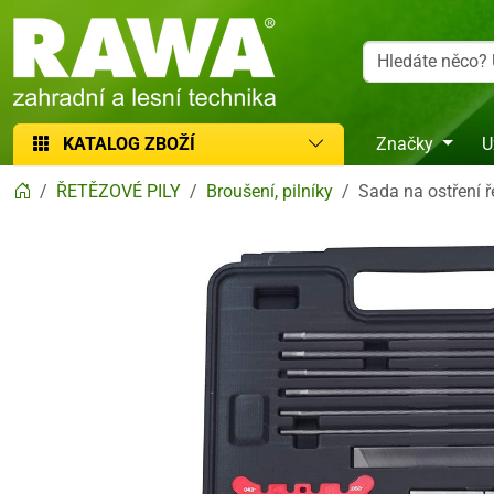
RAWA zahradní a lesní technika
KATALOG ZBOŽÍ
Značky
U
ŘETĚZOVÉ PILY
Broušení, pilníky
Sada na ostření 