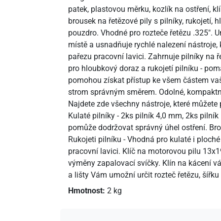
patek, plastovou měrku, kozlík na ostření, 
brousek na řetězové pily s pilníky, rukojetí
pouzdro. Vhodné pro rozteče řetězu .325". 
místě a usnadňuje rychlé nalezení nástroje, k
pařezu pracovní lavici. Zahrnuje pilníky na ř
pro hloubkový doraz a rukojetí pilníku - pom
pomohou získat přístup ke všem částem vaší 
strom správným směrem. Odolné, kompaktní 
Najdete zde všechny nástroje, které můžete po
Kulaté pilníky - 2ks pilník 4,0 mm, 2ks pilní
pomůže dodržovat správný úhel ostření. Bro
Rukojeti pilníku - Vhodná pro kulaté i ploché
pracovní lavici. Klíč na motorovou pilu 13
výměny zapalovací svíčky. Klín na kácení vá
a lišty Vám umožní určit rozteč řetězu, šířk
Hmotnost:
2 kg