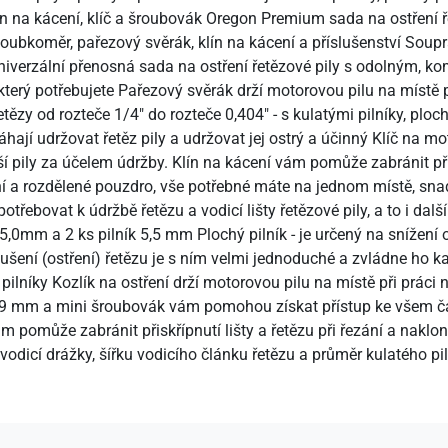
klín na kácení, klíč a šroubovák Oregon Premium sada na ostření
, hloubkoměr, pařezový svěrák, klín na kácení a příslušenství So
Univerzální přenosná sada na ostření řetězové pily s odolným, 
terý potřebujete Pařezový svěrák drží motorovou pilu na místě při
etězy od rozteče 1/4" do rozteče 0,404" - s kulatými pilníky, plo
áhají udržovat řetěz pily a udržovat jej ostrý a účinný Klíč na 
pily za účelem údržby. Klín na kácení vám pomůže zabránit přiskř
a rozdělené pouzdro, vše potřebné máte na jednom místě, snadn
třebovat k údržbě řetězu a vodicí lišty řetězové pily, a to i další
k 5,0mm a 2 ks pilník 5,5 mm Plochý pilník - je určený na snížení
ušení (ostření) řetězu je s ním velmi jednoduché a zvládne ho 
 pilníky Kozlík na ostření drží motorovou pilu na místě při práci n
x19 mm a mini šroubovák vám pomohou získat přístup ke všem čá
m pomůže zabránit přiskřípnutí lišty a řetězu při řezání a nak
u vodicí drážky, šířku vodicího článku řetězu a průměr kulatého p