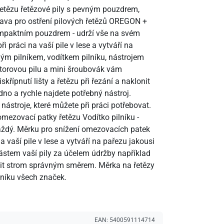
 řetězu řetězové pily s pevným pouzdrem,
uprava pro ostření pilových řetězů OREGON +
kompaktním pouzdrem - udrží vše na svém
 práci na vaší pile v lese a vytváří na
chým pilníkem, vodítkem pilníku, nástrojem
motorovou pilu a mini šroubovák vám
ípnutí lišty a řetězu při řezání a naklonit
o a rychle najdete potřebný nástroj.
 nástroje, které můžete při práci potřebovat.
 omezovací patky řetězu Vodítko pilníku -
každý. Měrku pro snížení omezovacích patek
a vaší pile v lese a vytváří na pařezu jakousi
stem vaší pily za účelem údržby například
lonit strom správným směrem. Měrka na řetězy
ilníku všech značek.
EAN:
5400591114714