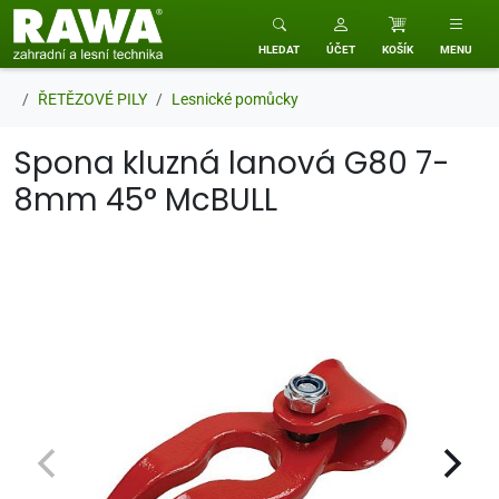
RAWA zahradní a lesní technika
HLEDAT
ÚČET
KOŠÍK
MENU
ŘETĚZOVÉ PILY
Lesnické pomůcky
Spona kluzná lanová G80 7-
8mm 45° McBULL