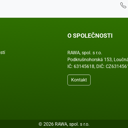
O SPOLEČNOSTI
stí
RAWA, spol. s r.o.
Podkrušnohorská 153, Loučná
IČ: 63145618, DIČ: CZ631456
Kontakt
© 2026 RAWA, spol. s r.o.