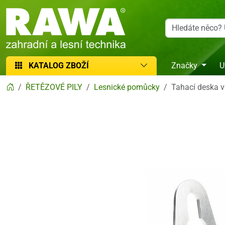
RAWA zahradní a lesní technika
KATALOG ZBOŽÍ
Značky
U
ŘETĚZOVÉ PILY
Lesnické pomůcky
Tahací deska v