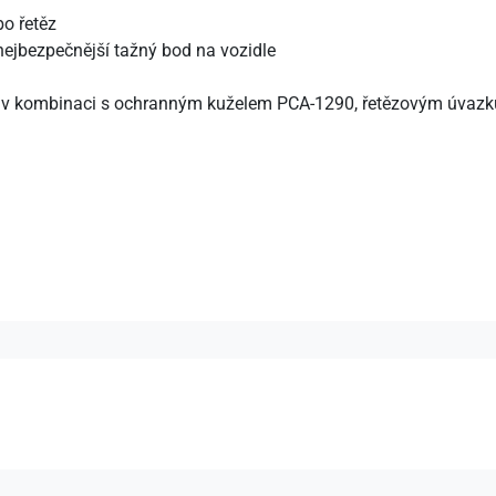
bo řetěz
nejbezpečnější tažný bod na vozidle
í v kombinaci s ochranným kuželem PCA-1290, řetězovým úvaz