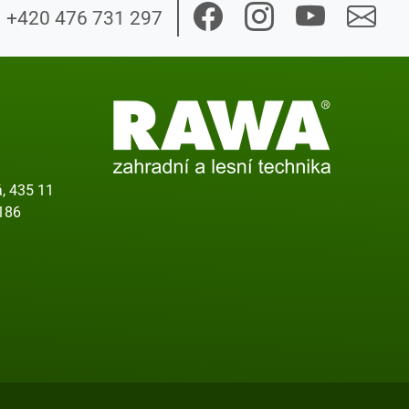
+420 476 731 297
, 435 11
186