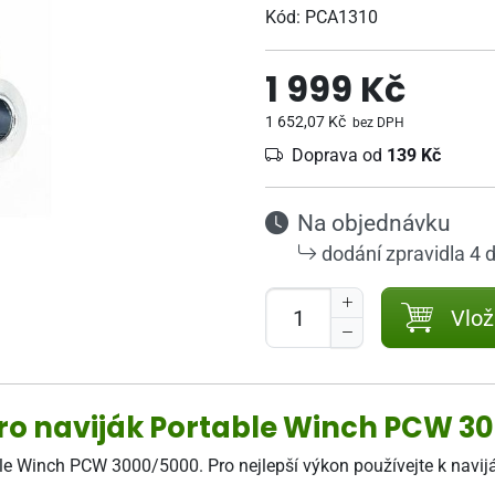
Kód:
PCA1310
1 999 Kč
1 652,07 Kč
bez DPH
Doprava od
139 Kč
Na objednávku
dodání zpravidla 4 
Vlož
pro naviják Portable Winch PCW 3
le Winch PCW 3000/5000. Pro nejlepší výkon používejte k navijá