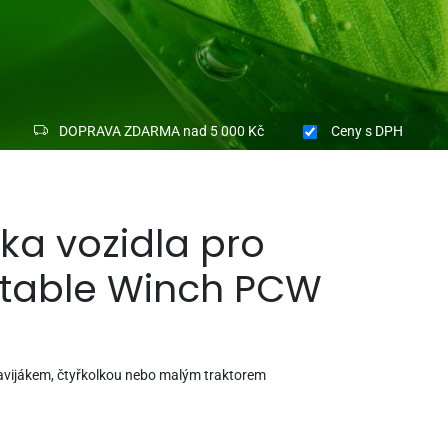
DOPRAVA ZDARMA nad 5 000 Kč
Ceny
s DPH
ka vozidla pro
rtable Winch PCW
navijákem, čtyřkolkou nebo malým traktorem