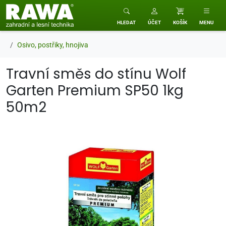
RAWA zahradní a lesní technika
HLEDAT
ÚČET
KOŠÍK
MENU
Osivo, postřiky, hnojiva
Travní směs do stínu Wolf
Garten Premium SP50 1kg
50m2