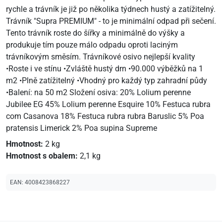
rychle a trávník je již po několika týdnech hustý a zatížitelný.
Trávník "Supra PREMIUM" - to je minimální odpad při sečení.
Tento trávník roste do šířky a minimálně do výšky a
produkuje tím pouze málo odpadu oproti laciným
trávníkovým směsím. Trávníkové osivo nejlepší kvality
•Roste i ve stínu •Zvláště hustý drn •90.000 výběžků na 1
m2 •Plně zatížitelný •Vhodný pro každý typ zahradní půdy
•Balení: na 50 m2 Složení osiva: 20% Lolium perenne
Jubilee EG 45% Lolium perenne Esquire 10% Festuca rubra
com Casanova 18% Festuca rubra rubra Baruslic 5% Poa
pratensis Limerick 2% Poa supina Supreme
Hmotnost:
2 kg
Hmotnost s obalem:
2,1 kg
EAN:
4008423868227