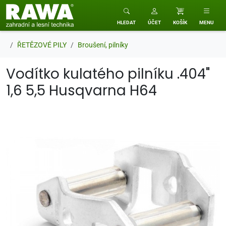
RAWA zahradní a lesní technika
HLEDAT
ÚČET
KOŠÍK
MENU
ŘETĚZOVÉ PILY
Broušení, pilníky
Vodítko kulatého pilníku .404"
1,6 5,5 Husqvarna H64