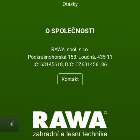
Otázky
O SPOLEČNOSTI
RAWA, spol. s r.o.
Podkrušnohorská 153, Loučná, 435 11
IČ: 63145618, DIČ: CZ631456186
Kontakt