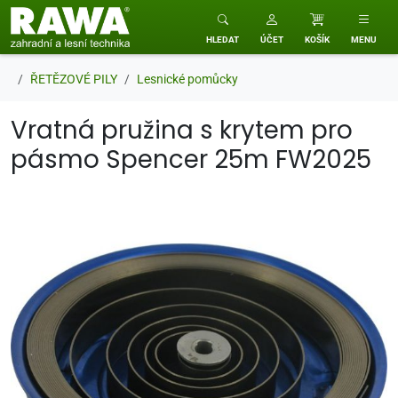
RAWA zahradní a lesní technika
HLEDAT
ÚČET
KOŠÍK
MENU
ŘETĚZOVÉ PILY
Lesnické pomůcky
Vratná pružina s krytem pro
pásmo Spencer 25m FW2025