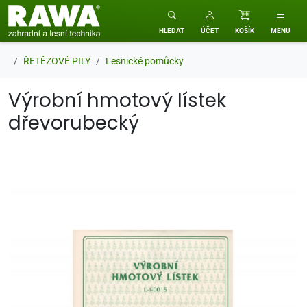
RAWA zahradní a lesní technika
HLEDAT
ÚČET
KOŠÍK
MENU
ŘETĚZOVÉ PILY
Lesnické pomůcky
Výrobní hmotový lístek
dřevorubecký