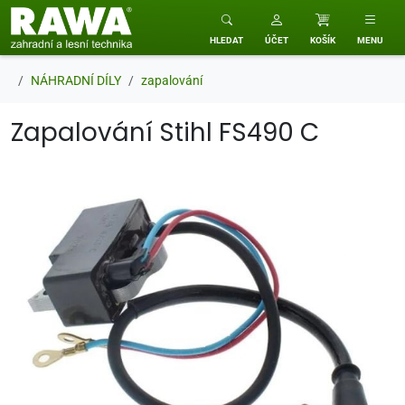
RAWA zahradní a lesní technika
HLEDAT
ÚČET
KOŠÍK
MENU
NÁHRADNÍ DÍLY
zapalování
Zapalování Stihl FS490 C