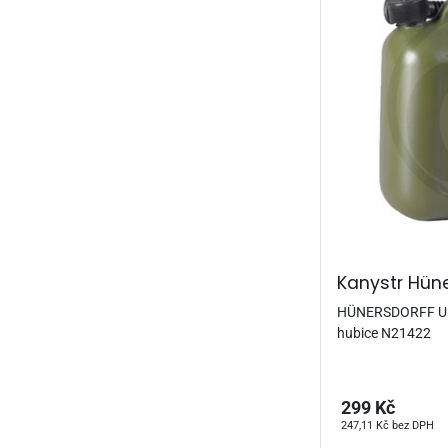
Kanystr Hüne
HÜNERSDORFF Umě
hubice N21422
299 Kč
247,11 Kč bez DPH