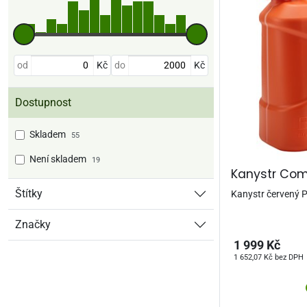
Cenový rozsah
od
Kč
do
Kč
Dostupnost
Skladem
55
Není skladem
19
Kanystr Com
Štítky
Kanystr červený 
Značky
1 999 Kč
1 652,07 Kč bez DPH