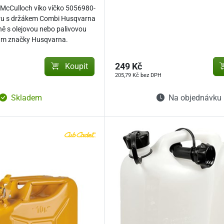
 McCulloch víko víčko 5056980-
ru s držákem Combi Husqvarna
ně s olejovou nebo palivovou
rům značky Husqvarna.
Koupit
249 Kč
205,79 Kč bez DPH
Skladem
Na objednávku