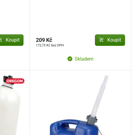
Koupit
209 Kč
Koupit
172,73 Kč bez DPH
Skladem