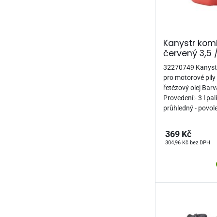
Kanystr kom
červený 3,5 /
32270749 Kanystr 
pro motorové pily 
řetězový olej Barv
Provedení:- 3 l pali
průhledný - povol
369 Kč
304,96 Kč bez DPH