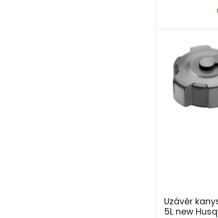
Uzávěr kany
5L new Husq