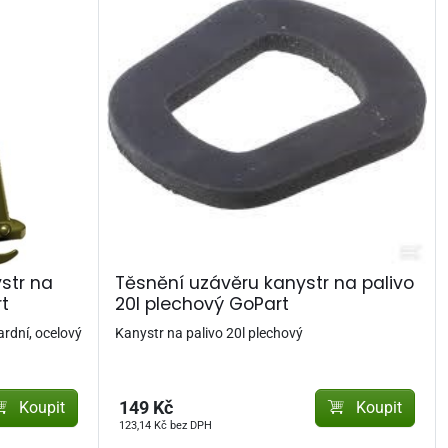
str na
Těsnění uzávěru kanystr na palivo
rt
20l plechový GoPart
rdní, ocelový
Kanystr na palivo 20l plechový
Koupit
149 Kč
Koupit
123,14 Kč bez DPH