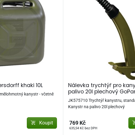
rsdorff khaki 10L
Nálevka trychtýř pro kany
palivo 20l plechový GoPa
lohmotný kanystr - včetně
JK575710 Trychtýř kanystru, standa
Kanystr na palivo 20l plechový
Koupit
769 Kč
635,54 Kč bez DPH