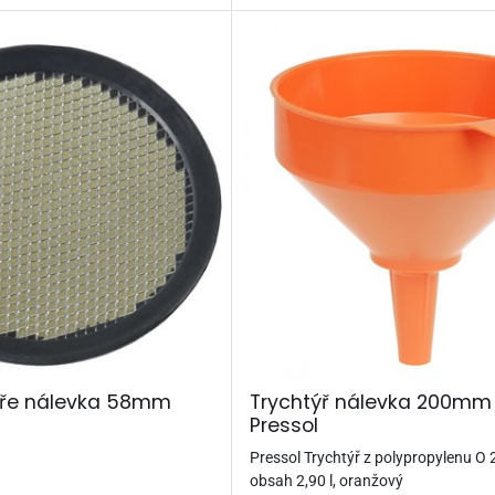
týře nálevka 58mm
Trychtýř nálevka 200mm 
Pressol
Pressol Trychtýř z polypropylenu O
obsah 2,90 l, oranžový