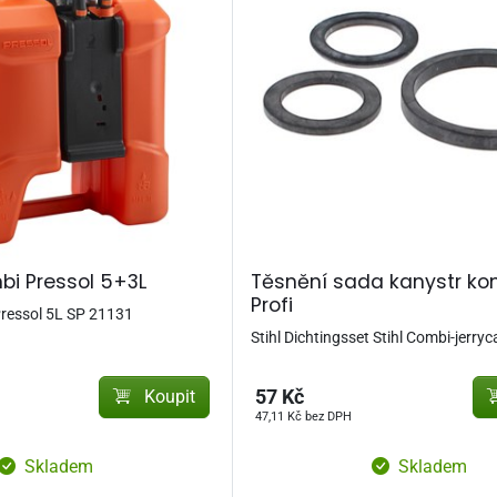
bi Pressol 5+3L
Těsnění sada kanystr kom
Profi
Pressol 5L SP 21131
Stihl Dichtingsset Stihl Combi-jerryc
Koupit
57 Kč
47,11 Kč bez DPH
Skladem
Skladem