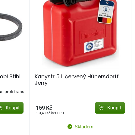
bi Stihl
Kanystr 5 L červený Hünersdorff
Jerry
an profi trans
Koupit
159 Kč
Koupit
131,40 Kč bez DPH
Skladem