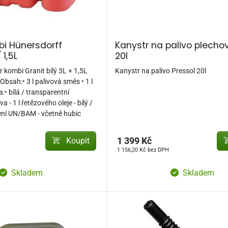
bi Hünersdorff
Kanystr na palivo plecho
 1,5L
20l
kombi Granit bílý 3L + 1,5L
Kanystr na palivo Pressol 20l
Obsah:• 3 l palivová směs • 1 l
a:• bílá / transparentní
va - 1 l řetězového oleje - bílý /
ení UN/BAM - včetně hubic
Koupit
1 399 Kč
1 156,20 Kč bez DPH
Skladem
Skladem