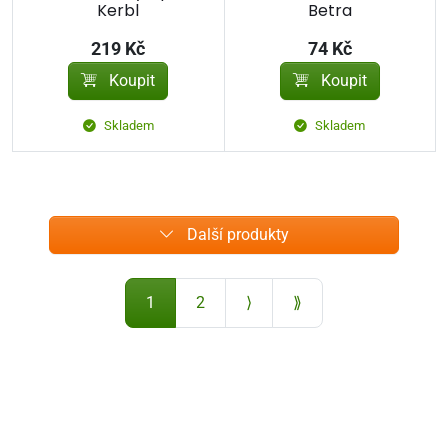
Kerbl
Betra
219 Kč
74 Kč
Koupit
Koupit
Skladem
Skladem
Další produkty
1
2
⟩
⟫