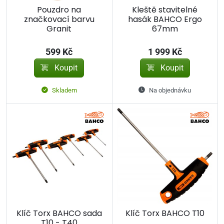
Pouzdro na
Kleště stavitelné
značkovací barvu
hasák BAHCO Ergo
Granit
67mm
599 Kč
1 999 Kč
Koupit
Koupit
Skladem
Na objednávku
Klíč Torx BAHCO sada
Klíč Torx BAHCO T10
T10 - T40