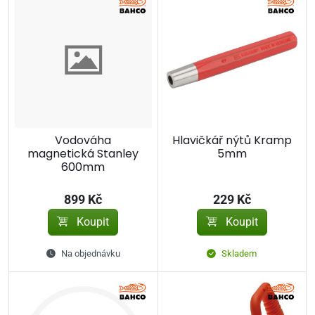
Vodováha
Hlavičkář nýtů Kramp
magnetická Stanley
5mm
600mm
899 Kč
229 Kč
Koupit
Koupit
Na objednávku
Skladem