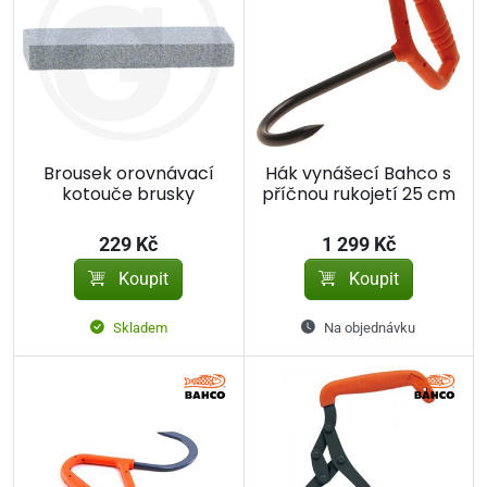
Brousek orovnávací
Hák vynášecí Bahco s
kotouče brusky
příčnou rukojetí 25 cm
229 Kč
1 299 Kč
Koupit
Koupit
Skladem
Na objednávku