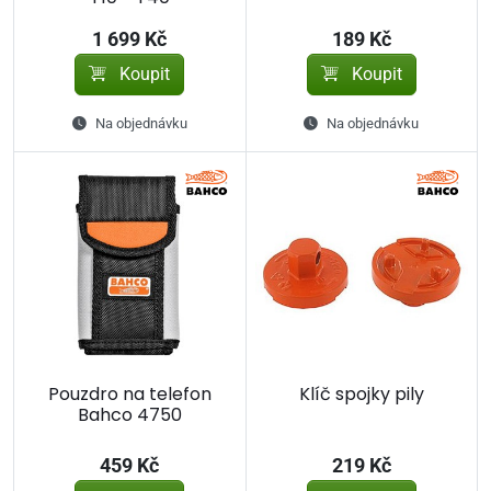
1 699 Kč
189 Kč
Koupit
Koupit
Na objednávku
Na objednávku
Pouzdro na telefon
Klíč spojky pily
Bahco 4750
459 Kč
219 Kč