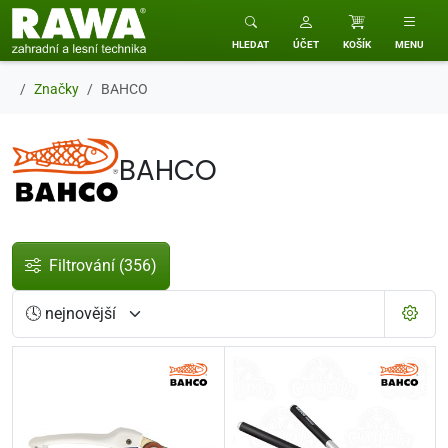
RAWA zahradní a lesní technika
HLEDAT
ÚČET
KOŠÍK
MENU
Značky
BAHCO
BAHCO
Filtrování
(356)