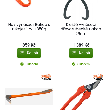
Hák vynášecí Bahco s
Kleště vynášecí
rukojetí PVC 350g
dřevorubecké Bahco
26cm
859 Kč
1 389 Kč
Koupit
Koupit
Skladem
Skladem