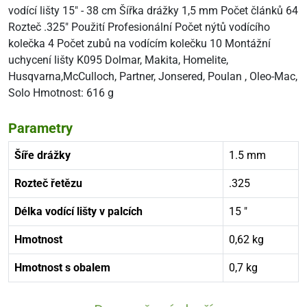
vodící lišty 15" - 38 cm Šířka drážky 1,5 mm Počet článků 64
Rozteč .325" Použití Profesionální Počet nýtů vodícího
kolečka 4 Počet zubů na vodícím kolečku 10 Montážní
uchycení lišty K095 Dolmar, Makita, Homelite,
Husqvarna,McCulloch, Partner, Jonsered, Poulan , Oleo-Mac,
Solo Hmotnost: 616 g
Parametry
Šíře drážky
1.5 mm
Rozteč řetězu
.325
Délka vodící lišty v palcích
15 "
Hmotnost
0,62 kg
Hmotnost s obalem
0,7 kg