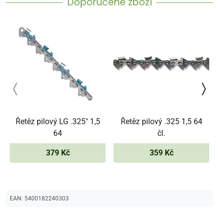
Doporučené zboží
Řetěz pilový LG .325" 1,5
Řetěz pilový .325 1,5 64
64
čl.
379 Kč
359 Kč
EAN:
5400182240303