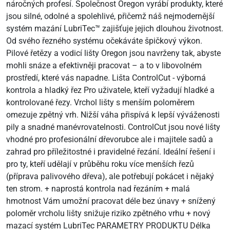
náročných profesí. Společnost Oregon vyrábí produkty, které
jsou silné, odolné a spolehlivé, přičemž náš nejmodernější
systém mazání LubriTec™ zajišťuje jejich dlouhou životnost.
Od svého řezného systému očekáváte špičkový výkon.
Pilové řetězy a vodicí lišty Oregon jsou navrženy tak, abyste
mohli snáze a efektivněji pracovat – a to v libovolném
prostředí, které vás napadne. Lišta ControlCut - výborná
kontrola a hladký řez Pro uživatele, kteří vyžadují hladké a
kontrolované řezy. Vrchol lišty s menším poloměrem
omezuje zpětný vrh. Nižší váha přispívá k lepší výváženosti
pily a snadné manévrovatelnosti. ControlCut jsou nové lišty
vhodné pro profesionální dřevorubce ale i majitele sadů a
zahrad pro příležitostné i pravidelné řezání. Ideální řešení i
pro ty, kteří udělají v průběhu roku více menších řezů
(příprava palivového dřeva), ale potřebují pokácet i nějaký
ten strom. + naprostá kontrola nad řezáním + malá
hmotnost Vám umožní pracovat déle bez únavy + snížený
poloměr vrcholu lišty snižuje riziko zpětného vrhu + nový
mazací systém LubriTec PARAMETRY PRODUKTU Délka