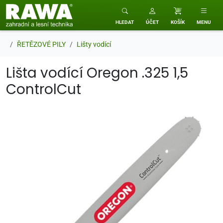
RAWA zahradní a lesní technika
HLEDAT
ÚČET
KOŠÍK
MENU
ŘETĚZOVÉ PILY
Lišty vodící
Lišta vodící Oregon .325 1,5
ControlCut