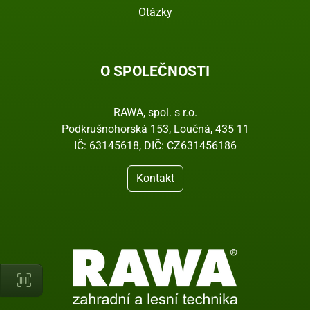
Otázky
O SPOLEČNOSTI
RAWA, spol. s r.o.
Podkrušnohorská 153, Loučná, 435 11
IČ: 63145618, DIČ: CZ631456186
Kontakt