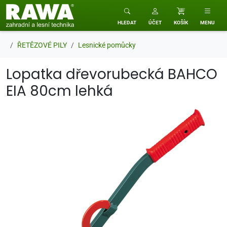
RAWA zahradní a lesní technika
HLEDAT
ÚČET
KOŠÍK
MENU
ŘETĚZOVÉ PILY
Lesnické pomůcky
Lopatka dřevorubecká BAHCO
EIA 80cm lehká