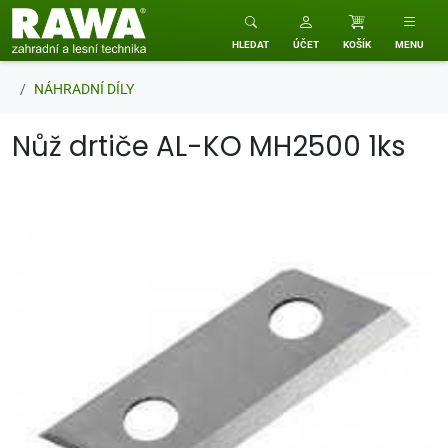
RAWA zahradní a lesní technika
HLEDAT
ÚČET
KOŠÍK
MENU
NÁHRADNÍ DÍLY
Nůž drtiče AL-KO MH2500 1ks