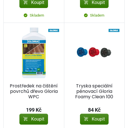
Koupit
Koupit
Skladem
Skladem
Prostředek na čištění
Tryska speciální
povrchů dřevo Gloria
pěnovací Gloria
WPC
Foamy Clean 100
199 Kč
84 Kč
Koupit
Koupit