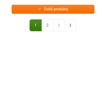
Další produkty
1
2
⟩
⟫