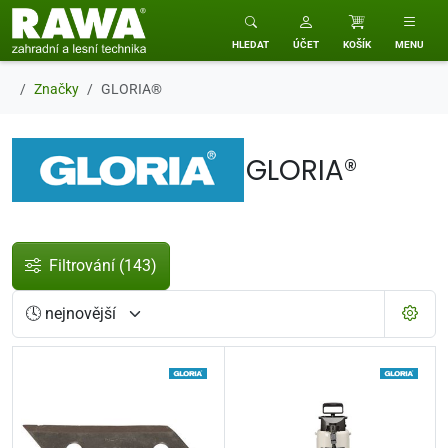
RAWA zahradní a lesní technika
HLEDAT
ÚČET
KOŠÍK
MENU
Značky
GLORIA®
GLORIA®
Filtrování
(143)