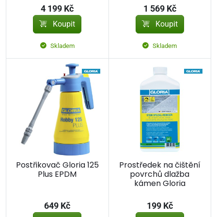
4 199 Kč
1 569 Kč
Koupit
Koupit
Skladem
Skladem
Postřikovač Gloria 125
Prostředek na čištění
Plus EPDM
povrchů dlažba
kámen Gloria
649 Kč
199 Kč