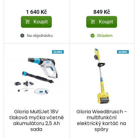
1 640 Kč
849 Kč
Koupit
Koupit
Na objednávku
Skladem
Gloria MultiJet 18V
Gloria WeedBrusch -
tlaková myčka včetně
multifunkční
akumulátoru 2,5 Ah
elektrický kartáč na
sada
spáry