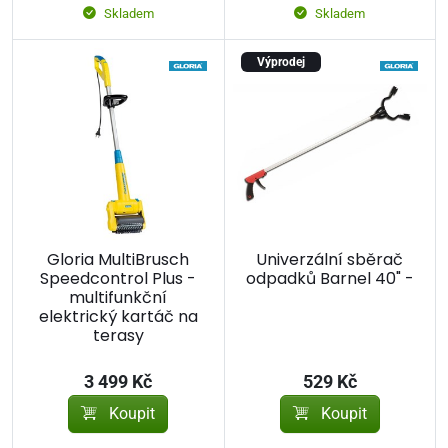
Skladem
Skladem
Výprodej
Gloria MultiBrusch
Univerzální sběrač
Speedcontrol Plus -
odpadků Barnel 40" -
multifunkční
elektrický kartáč na
terasy
3 499 Kč
529 Kč
Koupit
Koupit