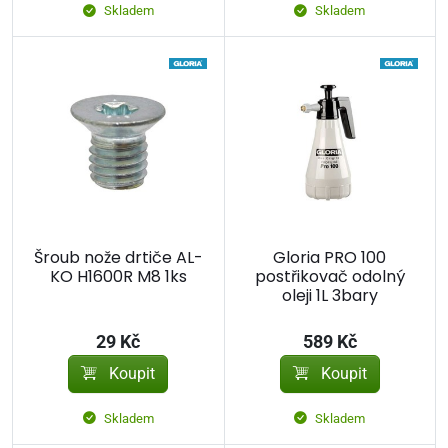
Skladem
Skladem
Šroub nože drtiče AL-
Gloria PRO 100
KO H1600R M8 1ks
postřikovač odolný
oleji 1L 3bary
29 Kč
589 Kč
Koupit
Koupit
Skladem
Skladem