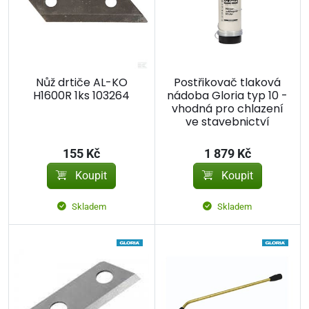
Nůž drtiče AL-KO
Postřikovač tlaková
H1600R 1ks 103264
nádoba Gloria typ 10 -
vhodná pro chlazení
ve stavebnictví
155 Kč
1 879 Kč
Koupit
Koupit
Skladem
Skladem