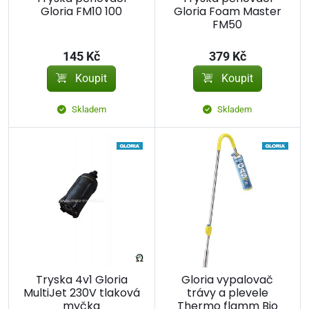
Gloria FM10 100
Gloria Foam Master
FM50
145 Kč
379 Kč
Koupit
Koupit
Skladem
Skladem
Tryska 4v1 Gloria
Gloria vypalovač
MultiJet 230V tlaková
trávy a plevele
myčka
Thermo flamm Bio