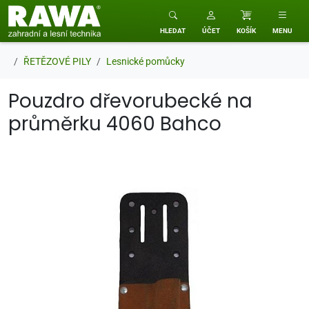
RAWA zahradní a lesní technika
HLEDAT
ÚČET
KOŠÍK
MENU
ŘETĚZOVÉ PILY
Lesnické pomůcky
Pouzdro dřevorubecké na
průměrku 4060 Bahco