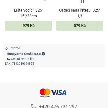
Lišta vodící .325"
Ostřící sada řetězu .325"
15"/38cm
1,3
979 Kč
579 Kč
Dovozce
Husqvarna Česko s.r.o. - Kontaktní údaje
Husqvarna Česko s.r.o.
🇨🇿 Česká republika
EAN:
7393080694355
+420 476 731 297