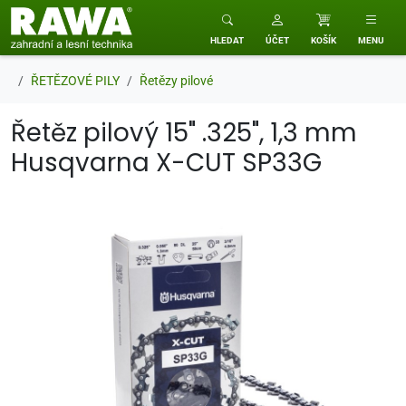
RAWA zahradní a lesní technika
HLEDAT
ÚČET
KOŠÍK
MENU
ŘETĚZOVÉ PILY
Řetězy pilové
Řetěz pilový 15" .325", 1,3 mm
Husqvarna X-CUT SP33G