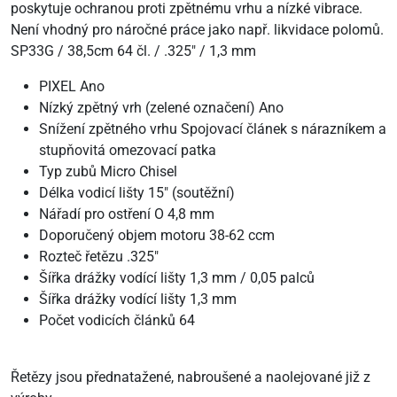
poskytuje ochranou proti zpětnému vrhu a nízké vibrace.
Není vhodný pro náročné práce jako např. likvidace polomů.
SP33G / 38,5cm 64 čl. / .325" / 1,3 mm
PIXEL Ano
Nízký zpětný vrh (zelené označení) Ano
Snížení zpětného vrhu Spojovací článek s nárazníkem a
stupňovitá omezovací patka
Typ zubů Micro Chisel
Délka vodicí lišty 15" (soutěžní)
Nářadí pro ostření O 4,8 mm
Doporučený objem motoru 38-62 ccm
Rozteč řetězu .325"
Šířka drážky vodící lišty 1,3 mm / 0,05 palců
Šířka drážky vodící lišty 1,3 mm
Počet vodicích článků 64
Řetězy jsou přednatažené, nabroušené a naolejované již z