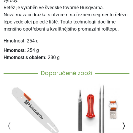
výroby.
Řetěz je vyráběn ve švédské továrně Husqvarna.
Nová mazací drážka s otvorem na řezném segmentu řetězu
lépe vede olej po celé liště. Touto technologií docílíme
menšího opotřebení a kvalitnějšího promazání rolltopu.
Hmotnost: 254 g
Hmotnost:
254 g
Hmotnost s obalem:
280 g
Doporučené zboží