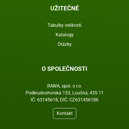
UŽITEČNÉ
Tabulky velikostí
Katalogy
Otázky
O SPOLEČNOSTI
RAWA, spol. s r.o.
Podkrušnohorská 153, Loučná, 435 11
IČ: 63145618, DIČ: CZ631456186
Kontakt