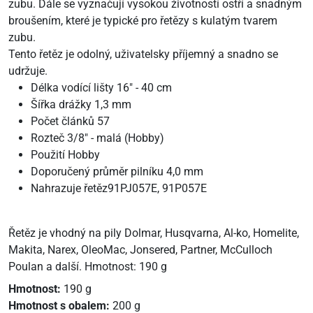
zubu. Dále se vyznačují vysokou životností ostří a snadným
broušením, které je typické pro řetězy s kulatým tvarem
zubu.
Tento řetěz je odolný, uživatelsky příjemný a snadno se
udržuje.
Délka vodící lišty 16" - 40 cm
Šířka drážky 1,3 mm
Počet článků 57
Rozteč 3/8" - malá (Hobby)
Použití Hobby
Doporučený průměr pilníku 4,0 mm
Nahrazuje řetěz91PJ057E, 91P057E
Řetěz je vhodný na pily Dolmar, Husqvarna, Al-ko, Homelite,
Makita, Narex, OleoMac, Jonsered, Partner, McCulloch
Poulan a další. Hmotnost: 190 g
Hmotnost:
190 g
Hmotnost s obalem:
200 g