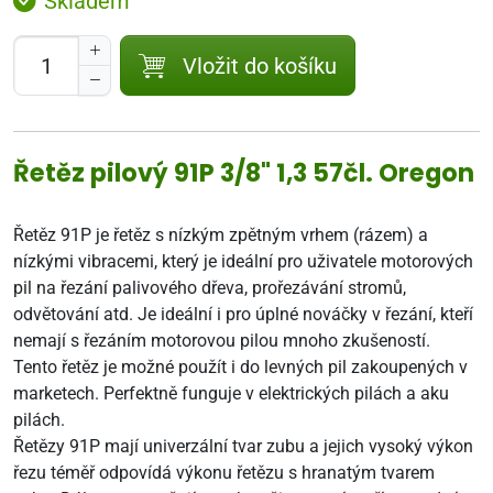
Skladem
Vložit do košíku
Řetěz pilový 91P 3/8" 1,3 57čl. Oregon
Řetěz 91P je řetěz s nízkým zpětným vrhem (rázem) a
nízkými vibracemi, který je ideální pro uživatele motorových
pil na řezání palivového dřeva, prořezávání stromů,
odvětování atd. Je ideální i pro úplné nováčky v řezání, kteří
nemají s řezáním motorovou pilou mnoho zkušeností.
Tento řetěz je možné použít i do levných pil zakoupených v
marketech. Perfektně funguje v elektrických pilách a aku
pilách.
Řetězy 91P mají univerzální tvar zubu a jejich vysoký výkon
řezu téměř odpovídá výkonu řetězu s hranatým tvarem