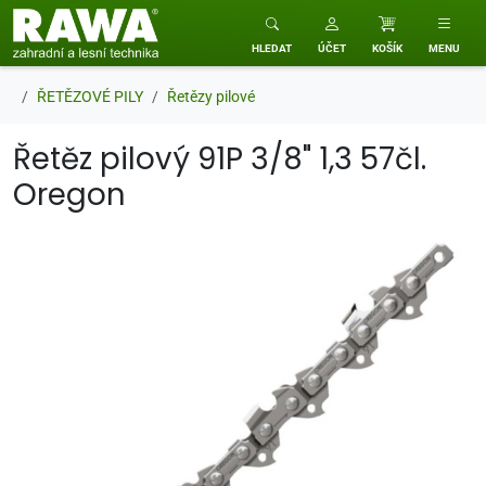
RAWA zahradní a lesní technika
HLEDAT
ÚČET
KOŠÍK
MENU
ŘETĚZOVÉ PILY
Řetězy pilové
Řetěz pilový 91P 3/8" 1,3 57čl.
Oregon